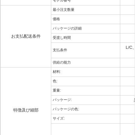
モデル番号
最小注文数量
価格
パッケージの詳細
お支払配送条件
受渡し時間
L/
支払条件
供給の能力
材料:
色:
重量:
パッケージ:
パッケージの色:
特徴及び細部
サイズ: