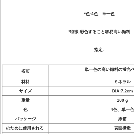
*色:4色、単一色
*特徴:彩色すること容易高い顔料
指定:
単一色の高い顔料の蛍光
名前
材料
ミネラル
サイズ
DIA:7.2cm
重量
100 g
色
4色、単一色
パッケージ
紙箱
のために使用される
表面構造