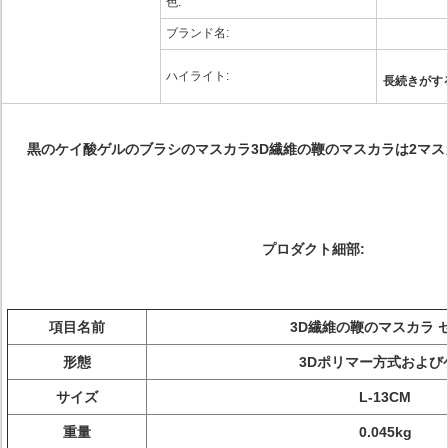
色:
ブランド名:
ハイライト:
長続きがす
黒のケイ酸ゲルのブラシのマスカラ3D繊維の鞭のマスカラは2マ
プロダクト細部:
項目名前
3D繊維の鞭のマスカラ 
形態
3Dポリマー方式および
サイズ
L-13CM
重量
0.045kg