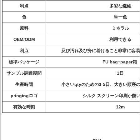
利点
多彩な繊維
色
単一色
原料
ミネラル
OEM/ODM
利用できる
利点
及び汚れ及び身に着けること非常に容易
標準パッケージ
PU bag+paper箱
サンプル調達期間
1日
生産時間
小さいqtyのための3-5日、大きい順
pringingロゴ
シルク スクリーン印刷か熱
有効な時刻
12m