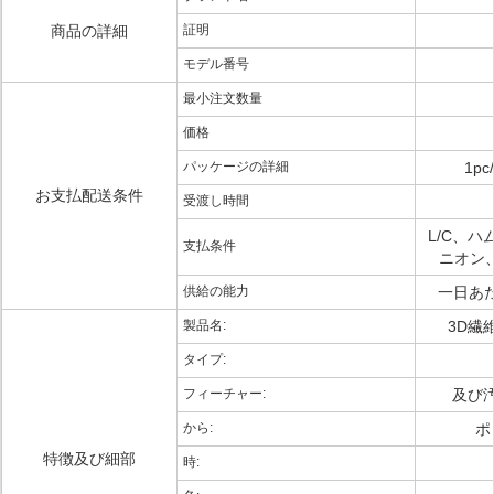
商品の詳細
証明
モデル番号
最小注文数量
価格
パッケージの詳細
1pc
お支払配送条件
受渡し時間
L/C、ハ
支払条件
ニオン、
供給の能力
一日あた
製品名:
3D繊
タイプ:
フィーチャー:
及び
から:
ポ
特徴及び細部
時: