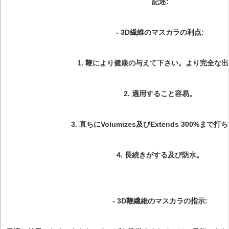
記述:
-
3D繊維のマスカラの利点:
1.
鞭により健康の与えて下さい。より完全な出
2.
適用すること容易。
3.
直ちにVolumizes及びExtends 300%まで打
4.
長続きがする及び防水。
-
3D鞭繊維のマスカラの指示: