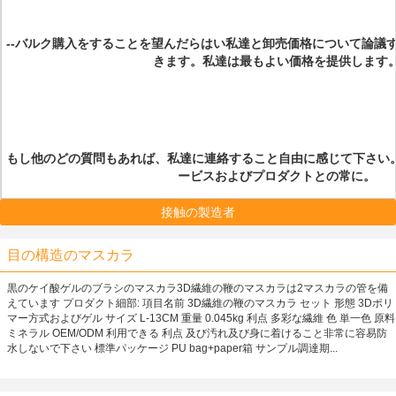
--バルク購入をすることを望んだらはい私達と卸売価格について論議
きます。私達は最もよい価格を提供します
もし他のどの質問もあれば、私達に連絡すること自由に感じて下さい。私
ービスおよびプロダクトとの常に。
接触の製造者
目の構造のマスカラ
黒のケイ酸ゲルのブラシのマスカラ3D繊維の鞭のマスカラは2マスカラの管を備
えています プロダクト細部: 項目名前 3D繊維の鞭のマスカラ セット 形態 3Dポリ
マー方式およびゲル サイズ L-13CM 重量 0.045kg 利点 多彩な繊維 色 単一色 原料
ミネラル OEM/ODM 利用できる 利点 及び汚れ及び身に着けること非常に容易防
水しないで下さい 標準パッケージ PU bag+paper箱 サンプル調達期...