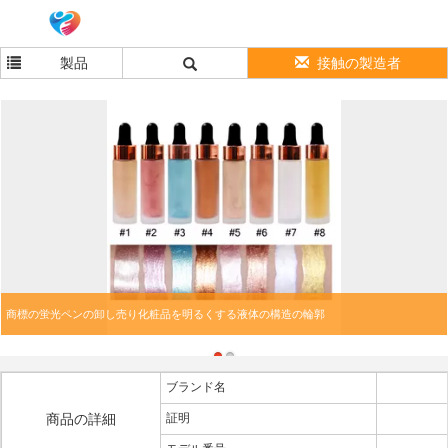
製品
接触の製造者
商標の蛍光ペンの卸し売り化粧品を明るくする液体の構造の輪郭
ブランド名
商品の詳細
証明