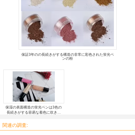
保証3年のの長続きがする構造の非常に彩色された蛍光ペ
ンの粉
保湿の表面構造の蛍光ペンは3色の
長続きがする容易な着色に吹きか
けます
関連の調査: