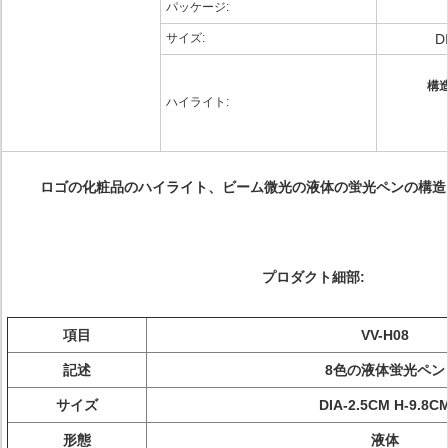
パッケージ:
サイズ:
D
構
ハイライト:
ロゴの化粧品のハイライト、ビーム微光の液体の蛍光ペンの構造
プロダクト細部:
項目
VV-H08
記述
8色の液体蛍光ペン
サイズ
DIA-2.5CM H-9.8C
形態
液体