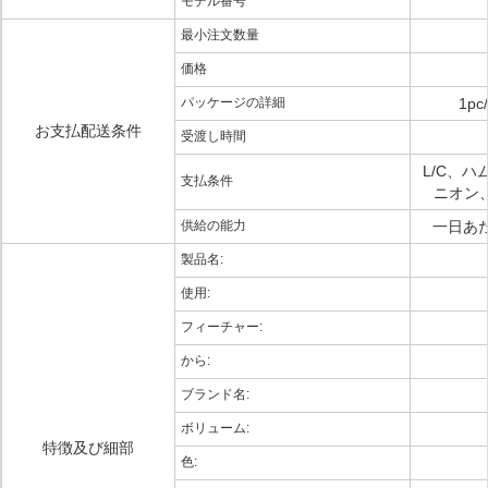
モデル番号
最小注文数量
価格
パッケージの詳細
1pc
お支払配送条件
受渡し時間
L/C、ハ
支払条件
ニオン、
供給の能力
一日あた
製品名:
使用:
フィーチャー:
から:
ブランド名:
ボリューム:
特徴及び細部
色: