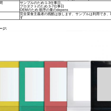
間
サンプルのため:1-3仕事日。
プロダクトのため:3-7仕事日
OEMのため:順序の量のdepens
完全菜食主義者の残酷は放します、サンプルは利用でき、
す
ージ: