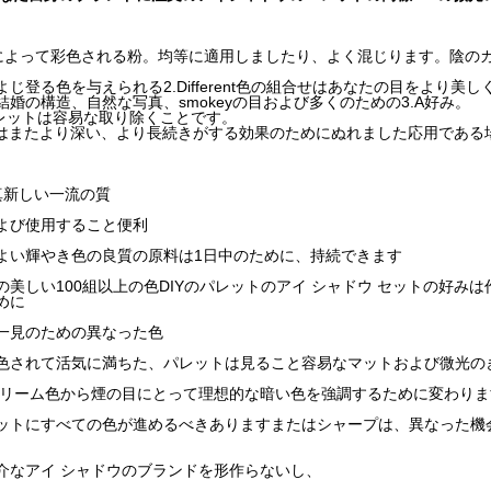
ghlyによって彩色される粉。均等に適用しましたり、よく混じります。陰
じ登る色を与えられる2.Different色の組合せはあなたの目をより美
結婚の構造、自然な写真、smokeyの目および多くのための3.A好み。
sパレットは容易な取り除くことです。
Allはまたより深い、より長続きがする効果のためにぬれました応用であ
の真新しい一流の質
よび使用すること便利
よい輝やき色の良質の原料は1日中のために、持続できます
の美しい100組以上の色DIYのパレットのアイ シャドウ セットの好み
めに
一見のための異なった色
色されて活気に満ちた、パレットは見ること容易なマットおよび微光の
クリーム色から煙の目にとって理想的な暗い色を強調するために変わりま
ットにすべての色が進めるべきありますまたはシャープは、異なった機
介なアイ シャドウのブランドを形作らないし、