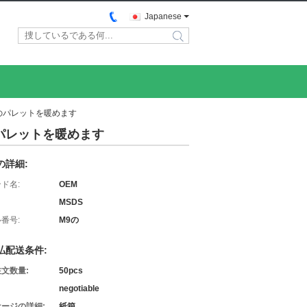
Japanese
search
のパレットを暖めます
パレットを暖めます
の詳細:
ド名:
OEM
MSDS
番号:
M9の
払配送条件:
文数量:
50pcs
negotiable
ージの詳細:
紙箱