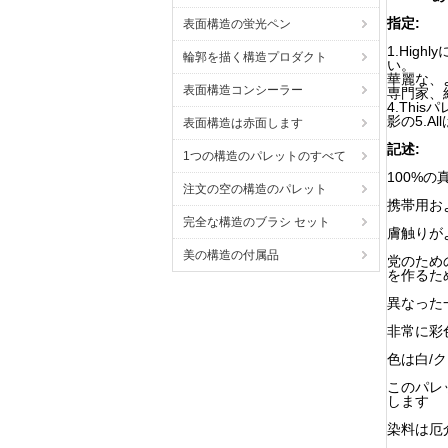
指定:
表面構造の蛍光ペン
1.Hi
輪郭を描く構造プロダクト
い。
華麗な、よ
表面構造コンシーラー
専門家、
4.Thi
影の5.
表面構造は赤面します
記述:
1つの構造のパレットのすべて
100%
注文の空の構造のパレット
携帯用お
完全な構造のブラシ セット
膚触りが
美の構造の付属品
党のため
を作るた
異なった
非常に彩
色は白/
このパレ
します
染料は厄