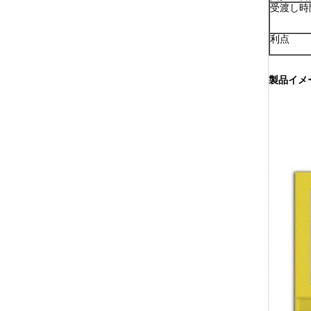
受渡し時
利点
製品イメ