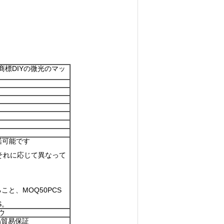
標DIYの微光のマッ
諾可能です
それに応じて異なって
と、MOQ50PCS
S。
ウ
ba貿易保証