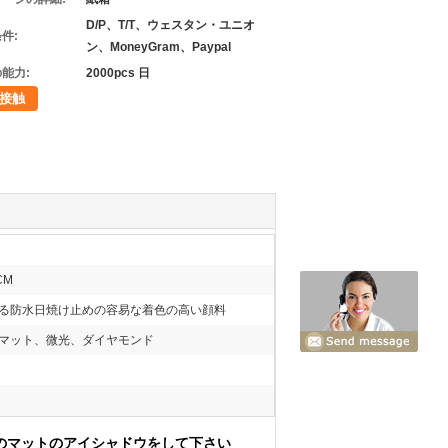
D/P、T/T、ウェスタン・ユニオ
件:
ン、MoneyGram、Paypal
能力:
2000pcs 日
接触
CM
る防水日焼け止めの容易な着色の高い顔料
マット、微光、ダイヤモンド
のマットのアイシャドウをして下さい