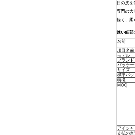
目の皮を
専門の大
軽く、柔
速い細部:
名前
項目名前
モデル
ブランド
パッケー
サイズ
標準パッ
特徴
MOQ
アイシャ
支払の言