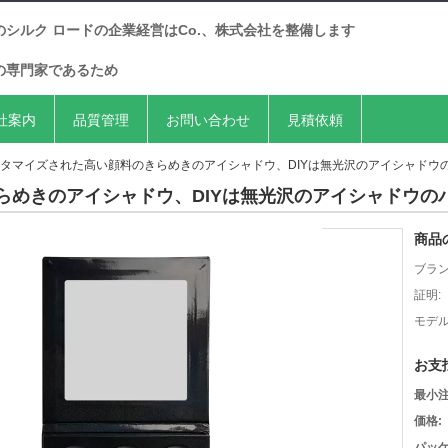
のシルク ロードの企業経営はCo.、株式会社を整備します
の専門家であるため
社案内
品質管理
お問い合わせ
見積依頼
タマイズされた高い顔料のきらめきのアイシャドウ、DIYは無光沢のアイシャドウ
らめきのアイシャドウ、DIYは無光沢のアイシャドウの
商品
ブラン
証明:
モデル
お支
最小注
価格:
パッケ