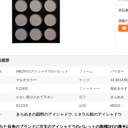
支払条
供給の
品概要
:
9色DIYのアイシャドウのパレット
フォーム:
パウダー
マルチカラー
サイズ:
14.3X14.6
0.22KG
フィーチャー:
長続きがす
小さい受け入れて下さい
完了:
きらめき、
9/12/15
証明:
MSDS
きらめきの顔料のアイシャドウ
ミネラル粉のアイシャドウ
:
,
なた自身のブランドに注文のアイシャドウのパレットの商標DIYの微光