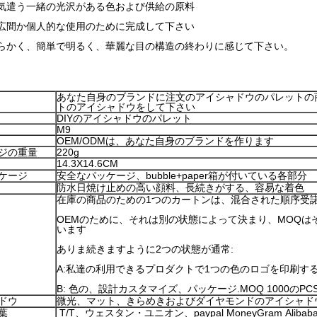
気遣う一緒の光沢がある色および供給の原料
広間か個人的な使用のために完成して下さい
らかく、簡単で明るく、華麗な目の構造の終わりに感じて下さい。
あなた自身のブランドに注文のアイシャドウのパレットの商
トのアイシャドウをして下さい
DIYのアイシャドウのパレット
M9
OEM/ODMは、あなた自身のブランドを作ります
ジの重量
220g
14.3X14.6CM
ケージ
安全なパッケージ、bubble+paper箱が付いている各部分
防水日焼け止めの高い顔料、長続きがする、容易な着色
在庫の商品のための1つのカートンは、混合された順序受
OEMのために、それは別の状態によって決まり、MOQは
います
ありま続きますように2つの状態が通常:
A:私達の利用できるプロダクトで1つの色のロゴを印刷するこ
B: 色の、設計カスタマイズ、パッケージ.MOQ 1000のPC
ドウ
微光、マット、きらめきおよびダイヤモンドのアイシャド
葉
T/T、ウェスタン・ユニオン、paypal MoneyGram Aliba