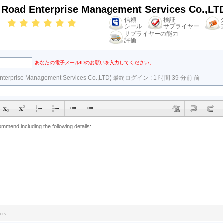
k Road Enterprise Management Services Co.,LT
信頼
検証
シール
サプライヤー
サプライヤーの能力
評価
あなたの電子メールIDのお願いを入力してください。
Enterprise Management Services Co.,LTD
)
最終ログイン : 1 時間 39 分前 前
ers.