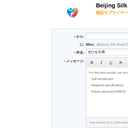
Beijing Sil
検証サプライヤー
から:
に:
Miss.
(
Beijing Silk Road 
件名:
メッセージ:
Enter between 20 to 3,000 charact