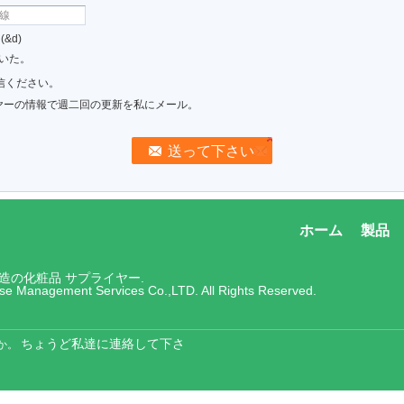
&d)
いた。
信ください。
ヤーの情報で週二回の更新を私にメール。
ホーム
製品
構造の化粧品 サプライヤー.
rise Management Services Co.,LTD. All Rights Reserved.
ちょうど私達に連絡して下さ
か。