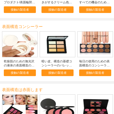
プロダクト/表面輪郭を
きがするクリーム色の
すべての機会のための
描くキット9色
輪郭のキットの表面粉
パレットによって押さ
接触の製造者
接触の製造者
接触の製造者
の構造
れる輪郭の表面粉
表面構造コンシーラー
乾燥肌のための無光沢
暗い皮、構造の基礎コ
毎日の使用のための表
の液体の表面構造のコ
ンシーラーのパレット
面構造のコンシーラー
ンシーラーのBBのクッ
のための長続きがする
の注文のパレットの長
接触の製造者
接触の製造者
接触の製造者
ションの基礎
粉コンシーラー
続きがする10色
表面構造は赤面します