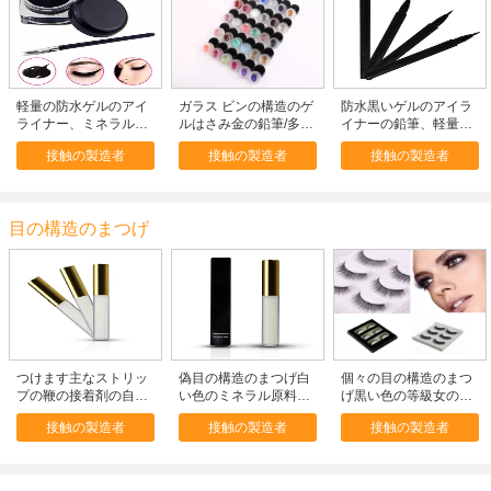
軽量の防水ゲルのアイ
ガラス ビンの構造のゲ
防水黒いゲルのアイラ
ライナー、ミネラル美
ルはさみ金の鉛筆/多彩
イナーの鉛筆、軽量の
しいアイライナーの構
なゲルは構造のための
目の構造の液体アイラ
接触の製造者
接触の製造者
接触の製造者
造
アイライナーを基づか
イナー
せていました
目の構造のまつげ
つけます主なストリッ
偽目の構造のまつげ白
個々の目の構造のまつ
プの鞭の接着剤の自然
い色のミネラル原料に
げ黒い色の等級女の子
な見るつけまつげの付
よってカスタマイズさ
のための材料
接触の製造者
接触の製造者
接触の製造者
着力の速い乾燥を取り
れるロゴ
除いて下さい