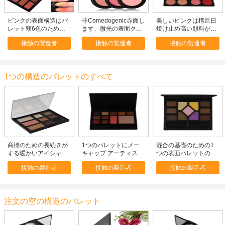
ピンクの表面構造はパ
非Comedogenic赤面し
美しいピンクは構造日
レット頬6色のための
ます、微光の表面クリ
焼け止め高い顔料がパ
化粧品の輪郭の赤面し
ーム重量赤面します
レットEco友好的な赤
接触の製造者
接触の製造者
接触の製造者
ます
70g選抜して下さい
面させる赤面します
1つの構造のパレットのすべて
商標のための長続きが
1つのパレットにメー
混合の基礎のための1
する暖かいアイシャド
キャップ アーティスト
つの表面パレットの注
ウのパレットのプラス
のための専門の構造の
文の構造の混合のパレ
接触の製造者
接触の製造者
接触の製造者
チック パッケージ
キット/有用すべて
ット/すべて
注文の空の構造のパレット