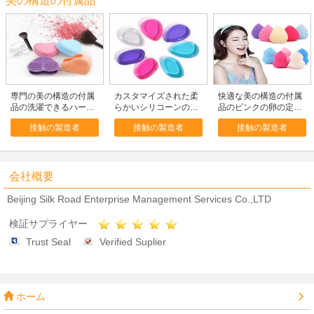
美の構造の付属品
専門の美の構造の付属
カスタマイズされた柔
快適な美の構造の付属
品の洗濯できるハート
らかいシリコーンの美
品のピンクの卵の定形
形のブラシ洗剤
の混合機のスポンジ、
スポンジの構造
接触の製造者
接触の製造者
接触の製造者
明確なシリコーンの構
造のスポンジ
会社概要
Beijing Silk Road Enterprise Management Services Co.,LTD
検証サプライヤー
Trust Seal
Verified Suplier
ホーム