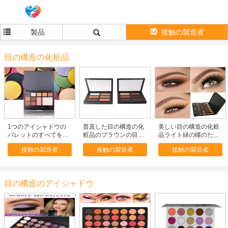
製品
接触の製造者
目の構造の化粧品
1つのアイシャドウの
普及した目の構造の化
美しい目の構造の化粧
パレットのすべてを、
粧品のブラウンの目の
品ライト緑の瞳のため
オレンジある調子を与
ための注文の暖かいア
のきらめくアイシャド
接触の製造者
接触の製造者
接触の製造者
えられた構造パレット
イシャドウのパレット
ウ色
赤面します防水して下
6色
さい
目の構造のアイシャドウ