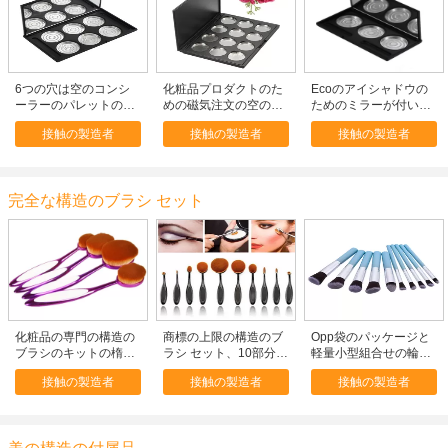
6つの穴は空のコンシ
化粧品プロダクトのた
Ecoのアイシャドウの
ーラーのパレットのプ
めの磁気注文の空の構
ためのミラーが付いて
ラスチック スクリーン
造のパレット、プラス
いる友好的な空の構造
接触の製造者
接触の製造者
接触の製造者
の印刷のロゴを黒くし
チック
のパレットは赤面しま
ます
す
完全な構造のブラシ セット
化粧品の専門の構造の
商標の上限の構造のブ
Opp袋のパッケージと
ブラシのキットの楕円
ラシ セット、10部分の
軽量小型組合せの輪郭
形の歯ブラシの構造の
ブラシ セットを見る歯
の構造のブラシ セット
接触の製造者
接触の製造者
接触の製造者
ブラシ
ブラシ
10のPC