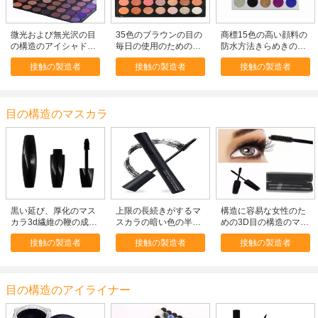
微光および無光沢の目
35色のブラウンの目の
商標15色の高い顔料の
の構造のアイシャドウ
毎日の使用のためのミ
防水方法きらめきのア
のピンクおよび紫色の
ネラルきらめきのアイ
イシャドウのパレット
接触の製造者
接触の製造者
接触の製造者
アイシャドウのパレッ
シャドウのパレット
を受け入れて下さい
ト
目の構造のマスカラ
黒い延び、厚化のマス
上限の長続きがするマ
構造に容易な女性のた
カラ3d繊維の鞭の成長
スカラの暗い色の半永
めの3D目の構造のマス
のマスカラ
久的なマスカラ
カラのまつげ延長
接触の製造者
接触の製造者
接触の製造者
OEM/ODM
目の構造のアイライナー