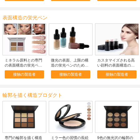
表面構造の蛍光ペン
ミネラル原料との専門
微光の表面、上限の構
カスタマイズされる高
の表面構造の蛍光ペン
造の蛍光ペンのための
い顔料の表面構造の蛍
のパレット4色
液体の蛍光ペンの構造
光ペンの微光の棒色
接触の製造者
接触の製造者
接触の製造者
輪郭を描く構造プロダクト
専門の輪郭を描く構造
ミラー色の習慣の長続
9色の無光沢の輪郭の