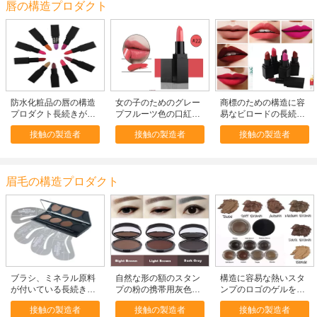
唇の構造プロダクト
防水化粧品の唇の構造
女の子のためのグレー
商標のための構造に容
プロダクト長続きがす
プフルーツ色の口紅を
易なビロードの長続き
るピンクの裸の口紅
魅了する30の色の唇の
がする無光沢の口紅
接触の製造者
接触の製造者
接触の製造者
構造プロダクト
眉毛の構造プロダクト
ブラシ、ミネラル原料
自然な形の額のスタン
構造に容易な熱いスタ
が付いている長続きが
プの粉の携帯用灰色の
ンプのロゴのゲルを形
する汚れ証拠の額の粉
ブラウン色保証3年の
づけるOEM ODMの無
接触の製造者
接触の製造者
接触の製造者
光沢の眉毛