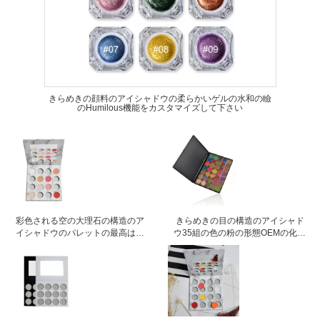
きらめきの顔料のアイシャドウの柔らかいゲルの水和の瞼
のHumilous機能をカスタマイズして下さい
彩色される空の大理石の構造のア
きらめきの目の構造のアイシャド
イシャドウのパレットの最高はあ
ウ35組の色の粉の形態OEMの化粧
なた自身の版を作成します
品の構造セット