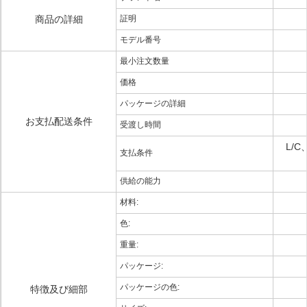
商品の詳細
証明
モデル番号
最小注文数量
価格
パッケージの詳細
お支払配送条件
受渡し時間
L/
支払条件
供給の能力
材料:
色:
重量:
パッケージ:
パッケージの色:
特徴及び細部