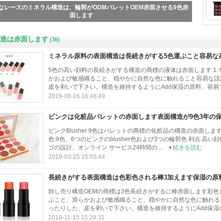
の表面構造は自然な見ること公平な皮のために赤面します赤面します
造は赤面します
(36)
ミネラル原料の表面構造は長続きがする5色運ぶこと容易な
5色の高い顔料の長続きがする構造の商標の液体は赤面します 1.
かおよび敏感織ること、穏やかに自然な色に触れること容易な設
皮を剥いで下さい。構造を維持するようにAdd保湿の原料、容易で
2019-08-16 16:46:49
ピンクは化粧品パレットの赤面します表面構造が9色3年の
ピンクBlusher 9色はパレットの商標の化粧品の構造の赤面します 1の速
色:9色、6つのピンクのblusher色および3つの輪郭色 利点:高
ゴの設計、オンライン サービス24時間の ...
続きを読む
2019-03-25 15:55:44
長続きがする表面構造は色彩色される棒3加えます保湿の原
卸し売り構造OEMの商標は3色長続きがするに棒赤面します彩色し
ぶこと、滑らかおよび敏感織ること、穏やかに自然な色に触れる
ったりした、皮を剥いで下さい。構造を維持するようにAdd保湿の
2018-11-15 15:29:31