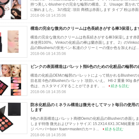
持つ美しいblusherその完全な輪郭の構造。 2、Usuage: 
に触れました。 3の指定: 項目 商標は赤面します タイプ 粉は赤面し
2018-06-18 14:35:06
構造の完全な微光のクリームは色長続きがする棒3保湿しま
構造の完全な微光のクリームは色長続きがする棒3保湿します赤面し
未使用100%。Vinkoの化粧品の棒は蘭赤面します。 2）のVink
品のBlushersの蛍光ペン-私達のクリーミーの僅か色を加えれば..
2018-06-18 14:35:06
ピンクの表面構造はパレット頬6色のための化粧品の輪郭の
構造の化粧品OEMの輪郭のパレットによって焼かれるBlusherのピ
目名前 6色のBlusherのパレット 項目いいえ。 H6-2 重量 90g
色は、カスタマイズすることができます。 ...
続きを読む
2018-06-18 14:35:06
防水化粧品のミネラル構造は微光そしてマット毎日の使用
します
9色の表面構造はパレット商標Oemの化粧品のBlusherの赤面しま
します特徴 微光およびマットサイズ: 15.2X14.6X1.3CM純重
ジ ペーパーbox+ foam+masterのカート...
続きを読む
2018-06-18 14:35:06