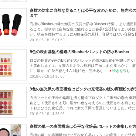
商標の防水に自然な見ることは公平な皮のために、無光沢
ます
商標のBlusherの棒の卸売の良質の防水Blusher 特徴 、よ
ること、穏やかに自然な色に触れること容易な設計貼りよい外観
い。構造を維持するようにAdd保湿の原料、容易ではない容易な構
2018-06-18 15:01:50
9色の表面基盤の構造のBlusher/パレットの防水Blusher
ロゴの良質の9色のBlusherのパレットの防水Blusherを卸し売りしな
ト赤面します 2。良質のミネラル原料は赤面します 柔らかく、膚触りが
に、暖かい白熱自然な4.Addは9色、完全あな...
続きを読む
2018-06-18 14:35:06
9色の無光沢の表面構造はピンクの充電器の版の商標粉の赤
方法マットの圧粉の輪郭を描く構造プロダクト二重層の場合 概観
皮として使用される頬に暖かい色を与えるのに使用される粉またはク
トおよびまた化粧品。それは女の子間で普及していました、特に。 プ
2018-06-18 14:35:06
商標の単一の表面構造は公平な化粧品パレットの密集した
商標の単一の表面構造は公平な化粧品パレットの密集した方法赤面