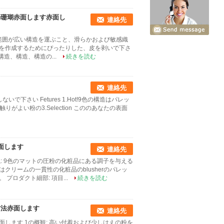
の珊瑚赤面します赤面し
連絡先
り適用範囲が広い構造を運ぶこと、滑らかおよび敏感織
を作成するためにぴったりした、皮を剥いで下さ
造、構造、構造の...
続きを読む
連絡先
いで下さい Fetures 1.Hot!9色の構造はパレッ
よい粉の3.Selection こののあなたの表面
面します
連絡先
: 9色のマットの圧粉の化粧品にある調子を与える
リームの一貫性の化粧品のblusherのパレッ
ロダクト細部: 項目...
続きを読む
方法赤面します
連絡先
します 1の概観: 高い付着および少しはえの粉を