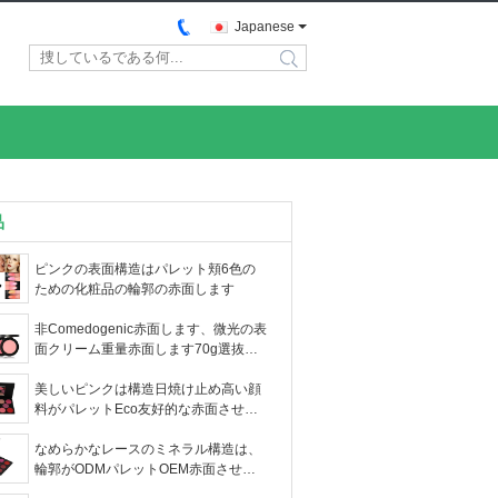
Japanese
search
品
ピンクの表面構造はパレット頬6色の
ための化粧品の輪郭の赤面します
非Comedogenic赤面します、微光の表
面クリーム重量赤面します70g選抜し
て下さい
美しいピンクは構造日焼け止め高い顔
料がパレットEco友好的な赤面させる
赤面します
なめらかなレースのミネラル構造は、
輪郭がODMパレットOEM赤面させる9
色赤面します