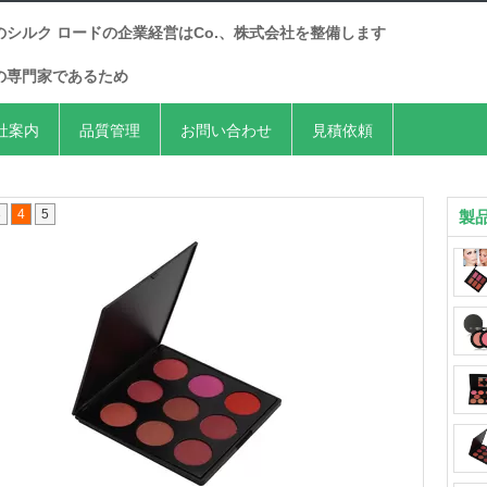
のシルク ロードの企業経営はCo.、株式会社を整備します
の専門家であるため
社案内
品質管理
お問い合わせ
見積依頼
3
4
5
製