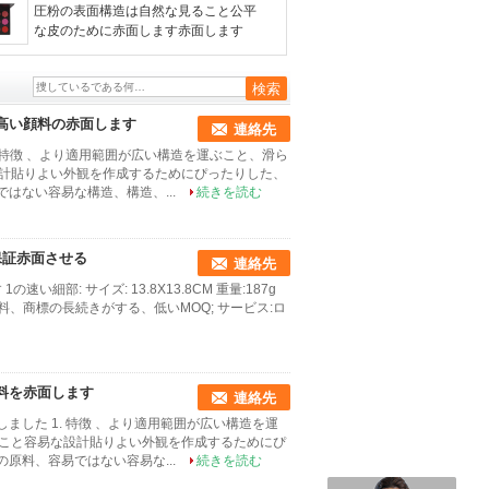
圧粉の表面構造は自然な見ること公平
な皮のために赤面します赤面します
高い顔料の赤面します
連絡先
 特徴 、より適用範囲が広い構造を運ぶこと、滑ら
計貼りよい外観を作成するためにぴったりした、
はない容易な構造、構造、...
続きを読む
保証赤面させる
連絡先
い細部: サイズ: 13.8X13.8CM 重量:187g
い顔料、商標の長続きがする、低いMOQ; サービス:ロ
料を赤面します
連絡先
ました 1. 特徴 、より適用範囲が広い構造を運
こと容易な設計貼りよい外観を作成するためにぴ
原料、容易ではない容易な...
続きを読む