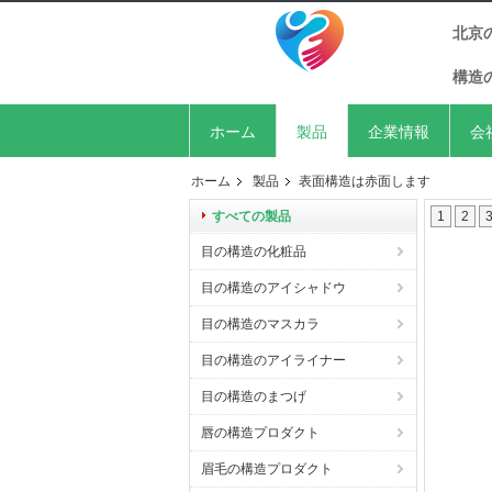
北京
構造
ホーム
製品
企業情報
会
ホーム
製品
表面構造は赤面します
すべての製品
1
2
目の構造の化粧品
目の構造のアイシャドウ
目の構造のマスカラ
目の構造のアイライナー
目の構造のまつげ
唇の構造プロダクト
眉毛の構造プロダクト