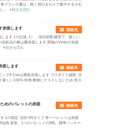
置かれて後ブラシの量は、軽く頬のまわりで集中するそれ
...
続きを読む
す赤面します
連絡先
ます 1の記述: 1）、項目状態:確実で、新しい
oの化粧品の棒は蘭赤面します:買物のVinkoの化粧
.
続きを読む
赤面します
連絡先
ンク6 Clorは構造赤面します プロダクト細部: 項
 条件 新しい100% 特徴 動物にテストしないため 色 6
のためのパレットの赤面
連絡先
す 1の指定: 項目 9Nタイプ 単一パレットは赤面
量 180g色 多彩、1つのパレットの9色。標準パッケー