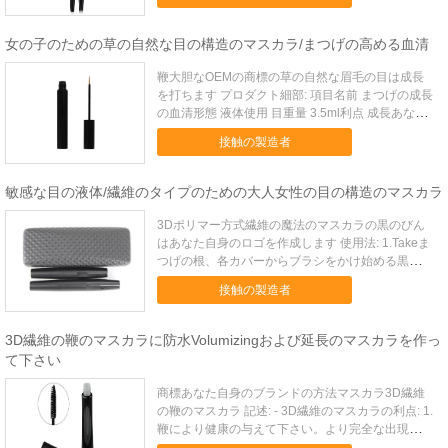
びカールのまつげすぐに厚く持っています、当然、
また咲かないそれはsweetproof防水し、- 3D自...
女の子のための草の自然な目の構造のマスカラ/まつげの高める血清
鞭大胆なOEMの商標の草の自然な眉毛の目は成長
を打ちます プロダクト細部: 項目名前 まつげの成長
の血清形態 液体使用 目重量 3.5ml利点 成長あなた
のまつげ管色 映像として原料 草OEM/ODM 歓迎利
接触の製造者
点 金庫及び成長のまつげ標準パッケージ 標準パッ
ケージサンプル調達期間 1日生産時間 小さ...
敏感な目の液体/繊維のタイプのための大人女性の目の構造のマスカラ
3Dポリマー方式繊維の魔法のマスカラの黒のびん
はあなた自身のロゴを作成します 使用法: 1.Takeま
つげの根、各カバーからブラシをかけ始める黒いの
りまつげequably根から 2. 黒い繊維を取って下さ
接触の製造者
い、3分の1の場所で穏やかにまつげにブラシをか
けて下さい 3. まつげをより厚い及び歪められる...
3D繊維の鞭のマスカラに防水Volumizingおよび延長のマスカラを作っ
て下さい
商標あなた自身のブランドの方法マスカラ3D繊維
の鞭のマスカラ 記述: - 3D繊維のマスカラの利点: 1.
鞭により健康の与えて下さい。より完全な出現。 2.
適用すること容易。 3. 直ちにVolumizes及び