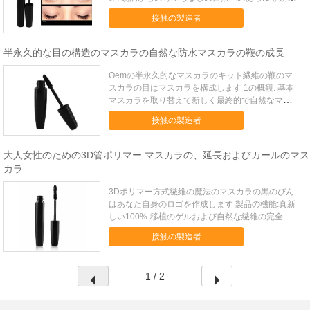
果。テストされる眼科医。敏感な目およびコンタク
接触の製造者
ト レンズの携帯者のために、余りに割り当てて下
さい。 2の指定: 項目 VV-32 タイプ 最もよい管のマ
スカラ ...
半永久的な目の構造のマスカラの自然な防水マスカラの鞭の成長
Oemの半永久的なマスカラのキット繊維の鞭のマ
スカラの目はマスカラを構成します 1の概観: 基本
マスカラを取り替えて新しく最終的で自然なマスカ
ラは芸術家が各まつげを手で引いたら決してのよう
接触の製造者
な自然な鞭をの前ように与えません。非常に自然
で、きれいな終わりによってこのマスカラはあなた
の鞭に1日中持続するカ...
大人女性のための3D管ポリマー マスカラの、延長およびカールのマス
カラ
3Dポリマー方式繊維の魔法のマスカラの黒のびん
はあなた自身のロゴを作成します 製品の機能:真新
しい100%-移植のゲルおよび自然な繊維の完全な組
合せは完全なまつげを与えることができます -まつ
接触の製造者
げは直ちに黒くなり、及びカールのまつげすぐに厚
く持っています、当然、また咲かないそれは
sweetproof...
1 / 2