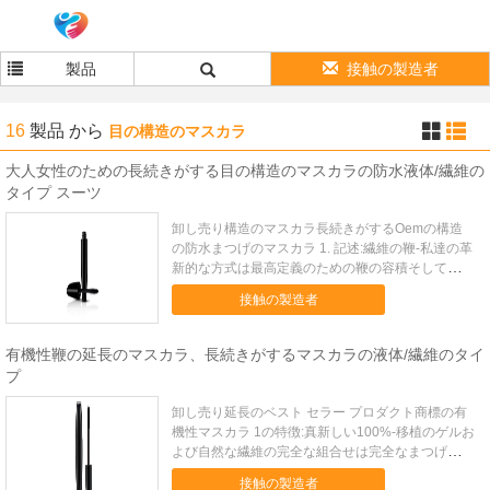
製品
接触の製造者
16
製品
から
目の構造のマスカラ
大人女性のための長続きがする目の構造のマスカラの防水液体/繊維の
タイプ スーツ
卸し売り構造のマスカラ長続きがするOemの構造
の防水まつげのマスカラ 1. 記述:繊維の鞭-私達の革
新的な方式は最高定義のための鞭の容積そして長さ
を高めます。日常使用と特別の日偉大な人は、あな
接触の製造者
たの目より明るくおよび目がさめている多くに見ま
す自然な非有毒な原料-それらを作られる繊維を使
用して拡大してい...
有機性鞭の延長のマスカラ、長続きがするマスカラの液体/繊維のタイ
プ
卸し売り延長のベスト セラー プロダクト商標の有
機性マスカラ 1の特徴:真新しい100%-移植のゲルお
よび自然な繊維の完全な組合せは完全なまつげを与
えることができます -まつげは直ちに黒くなり、及
接触の製造者