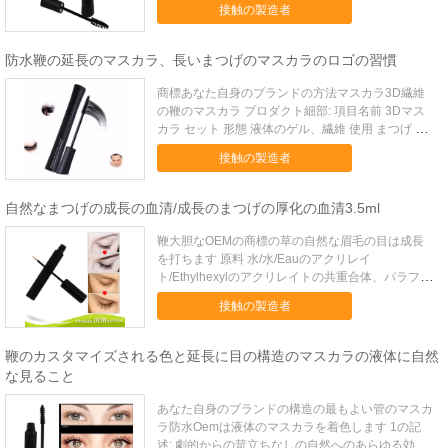
接触の製造者
Extends 300%まで打ちます。 4. 長続きがする及び
防水。 - 3D鞭繊維...
防水鞭の延長のマスカラ、長いまつげのマスカラのロゴの習慣
商標あなた自身のブランドの方法マスカラ3D繊維
の鞭のマスカラ プロダクト細部: 項目名前 3Dマス
カラ セット 形態 液体のゲル、繊維 使用 まつげ サ
イズ L-13CM 利点 より長く 色 単一の黒い色 原料
接触の製造者
ミネラル OEM/ODM 歓迎 利点 及び汚れ防水しない
で下さい 標準パッケージ 標準...
自然なまつげの成長の血清/成長のまつげの厚化の血清3.5ml
鞭大胆なOEMの商標の草の自然な眉毛の目は成長
を打ちます 原料 水/水/Eauのアクリレイ
ト/Ethylhexylのアクリレイトの共重合体、パラフィ
ン、カリウムのCetylステアリン酸塩、蜜蝋 Ceraア
接触の製造者
ルバの/Cireのd'Abeille、CoperniciaのCerifera （カ
ルナウバ蝋）...
鞭のカスタマイズされる色と延長に目の構造のマスカラの液体に自然
な見ること
あなた自身のブランドの構造の最もよい管のマスカ
ラ防水Oemは液体のマスカラを着色します 1の記
述: 劇的からの苛立ちなしの自然へのあらゆる効