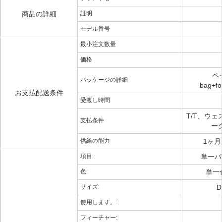
商品の詳細
証明
モデル番号
最小注文数量
価格
ペ
パッケージの詳細
bag+
お支払配送条件
受渡し時間
T/T、ウェ
支払条件
ー
供給の能力
1ヶ月
項目:
単一パ
色:
単一
サイズ:
D
使用します。:
フィーチャー: