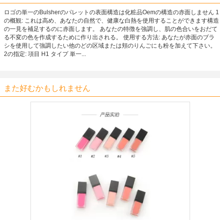
ロゴの単一のBulsherのパレットの表面構造は化粧品Oemの構造の赤面しません 1
の概観: これは高め、あなたの自然で、健康な白熱を使用することができます構造
の一見を補足するのに赤面します。 あなたの特徴を強調し、肌の色合いをおだて
る不変の色を作成するために作り出される。 使用する方法: あなたが赤面のブラ
シを使用して強調したい他のどの区域または頬のりんごにも粉を加えて下さい。
2の指定: 項目 H1 タイプ 単一...
また好むかもしれません