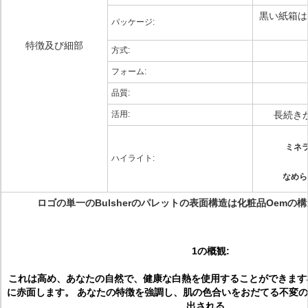
黒い紙箱は
パッケージ:
特徴及び細部
方式:
フォーム:
品質:
活用:
長続き
ミネ
ハイライト:
なめら
ロゴの単一のBulsherのパレットの表面構造は化粧品Oemの
1の概観:
これは高め、あなたの自然で、健康な白熱を使用することができます
に赤面します。 あなたの特徴を強調し、肌の色合いをおだてる不変
出される。