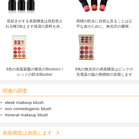
長続きがする表面構造は色彩色さ
商標の防水に自然な見ることは公
れる棒3加えます保湿の原料を赤面
平な皮のために、無光沢の珊瑚赤
します
面します赤面します
9色の表面基盤の構造のBlusher/パ
9色の無光沢の表面構造はピンクの
レットの防水Blusher
充電器の版の商標粉の赤面します
関連の調査:
sleek makeup blush
non comedogenic blush
mineral makeup blush
表面構造は赤面します