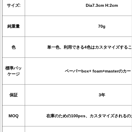
サイズ:
Dia7.3cm H:2cm
純重量
70g
色
単一色、利用できる4色はカスタマイズする
標準パッ
ペーパーbox+ foam+masterのカ
ケージ
保証
3年
MOQ
在庫のための100pcs、カスタマイズされるのた