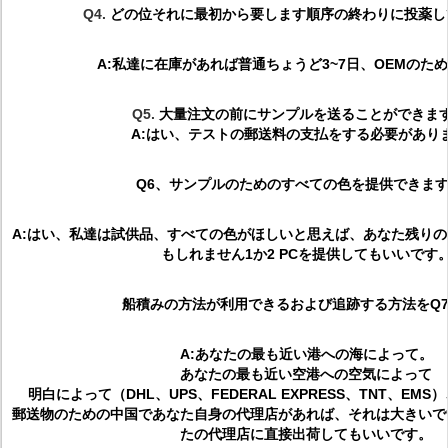
Q4.
どの位それに最初から要します順序の終わりに投薬し
A:私達に在庫があれば普通ちょうど3~7日、OEMのための
Q5.
大量注文の前にサンプルを送ることができま
A:はい、テストの郵送料の支払をする必要があり
Q6、サンプルのためのすべての色を提供できま
A:はい、私達は試供品、すべての色がほしいと思えば、あなた残り
もしれません1か2 PCを提供してもいいです
船積みの方法が利用できるおよび追跡する方法をQ
A:あなたの最も近い港への海によって。
あなたの最も近い空港への空気によって
明白によって（DHL、UPS、FEDERAL EXPRESS、TNT、E
郵送物のための中国であなた自身の代理店があれば、それは大きいで
たの代理店に直接出荷してもいいです。