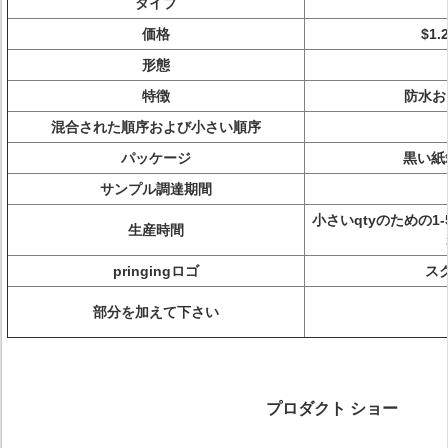
タイプ
価格
$1.
形態
特徴
防水お
混合された順序および小さい順序
パッケージ
黒い紙
サンプル調達期間
小さいqtyのための
生産時間
pringingロゴ
ス
部分を加えて下さい
プロダクト ショー