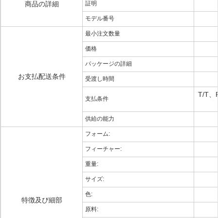
商品の詳細
証明
モデル番号
最小注文数量
価格
パッケージの詳細
お支払配送条件
受渡し時間
T/T
支払条件
供給の能力
フォーム:
フィーチャー:
重量:
サイズ:
色:
特徴及び細部
原料: