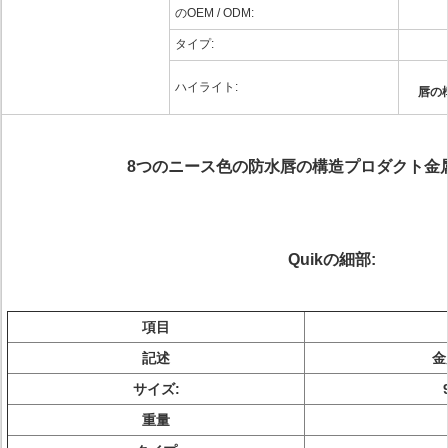
のOEM / ODM:
タイプ:
ハイライト:
唇の
8つのニース色の防水唇の構造プロダクト金
Quikの細部:
項目
記述
金
サイズ:
重量