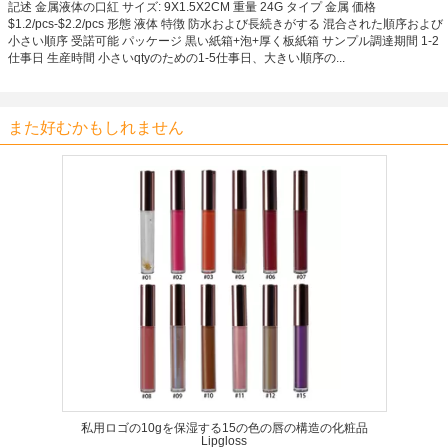
記述 金属液体の口紅 サイズ: 9X1.5X2CM 重量 24G タイプ 金属 価格
$1.2/pcs-$2.2/pcs 形態 液体 特徴 防水および長続きがする 混合された順序および
小さい順序 受諾可能 パッケージ 黒い紙箱+泡+厚く板紙箱 サンプル調達期間 1-2
仕事日 生産時間 小さいqtyのための1-5仕事日、大きい順序の...
また好むかもしれません
私用ロゴの10gを保湿する15の色の唇の構造の化粧品
Lipgloss