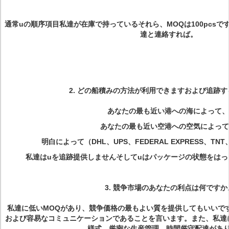
通常uの順序項目私達が在庫で持っているそれら、MOQは
100pcs
で
達と連絡すれば。
2.
どの船積みの方法が利用できますおよび追跡す
あなたの最も近い港への海によって、
あなたの最も近い空港への空気によって
明白によって（DHL、UPS、FEDERAL EXPRESS、T
私達はuを追跡提供しませんそしてuはパッケージの状態をは
3.
競争市場のあなたの利点は
何
ですか
私達に低いMOQがあり、競争価格の最もよい質を提供してもいいで
および容易なコミュニケーションであることを言います。また、私達
様式、厳密な生産管理、時間厳守配達があ