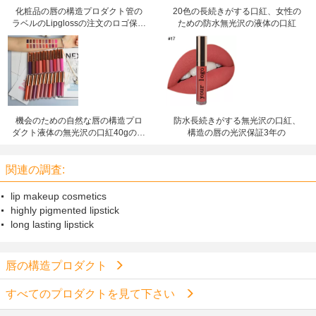
化粧品の唇の構造プロダクト管の
20色の長続きがする口紅、女性の
ラベルのLipglossの注文のロゴ保証
ための防水無光沢の液体の口紅
3年の
機会のための自然な唇の構造プロ
防水長続きがする無光沢の口紅、
ダクト液体の無光沢の口紅40gのス
構造の唇の光沢保証3年の
ーツ
関連の調査:
lip makeup cosmetics
highly pigmented lipstick
long lasting lipstick
唇の構造プロダクト
すべてのプロダクトを見て下さい