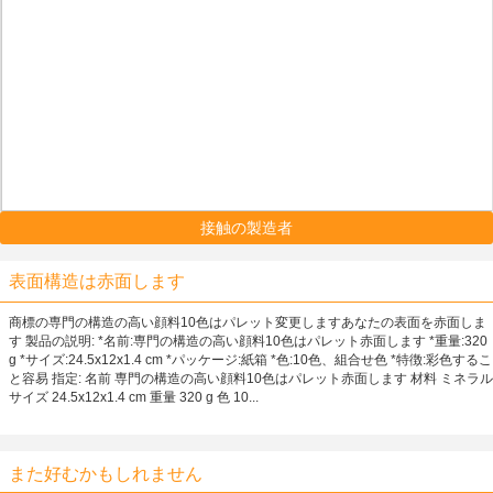
接触の製造者
表面構造は赤面します
商標の専門の構造の高い顔料10色はパレット変更しますあなたの表面を赤面しま
す 製品の説明: *名前:専門の構造の高い顔料10色はパレット赤面します *重量:320
g *サイズ:24.5x12x1.4 cm *パッケージ:紙箱 *色:10色、組合せ色 *特徴:彩色するこ
と容易 指定: 名前 専門の構造の高い顔料10色はパレット赤面します 材料 ミネラル
サイズ 24.5x12x1.4 cm 重量 320 g 色 10...
また好むかもしれません