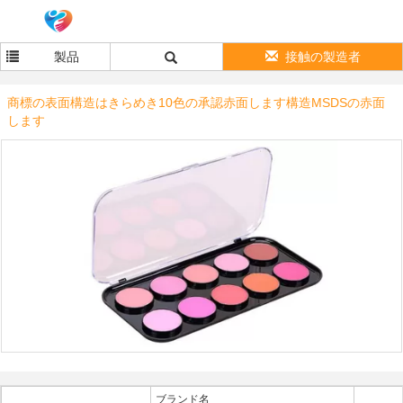
製品
接触の製造者
商標の表面構造はきらめき10色の承認赤面します構造MSDSの赤面
します
ブランド名