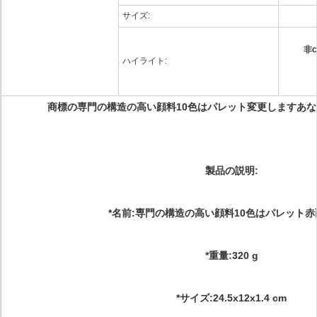
サイズ:
非c
ハイライト:
商標の専門の構造の高い顔料10色はパレット変更しますあ
製品の説明:
*名前:専門の構造の高い顔料10色はパレット
*重量:320 g
*サイズ:24.5x12x1.4 cm