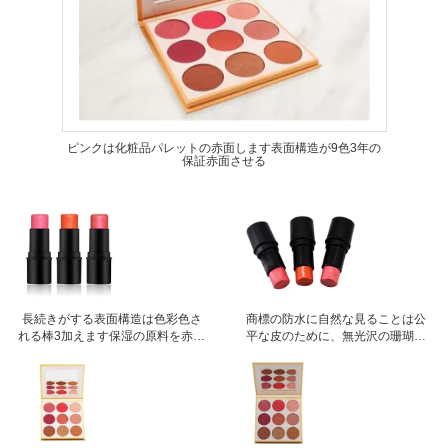
ピンクは化粧品パレットの赤面します表面構造が9色3年の
保証赤面させる
長続きがする表面構造は色彩色さ
商標の防水に自然な見ることは公
れる棒3加えます保湿の原料を赤面
平な皮のために、無光沢の珊瑚赤
します
面します赤面します