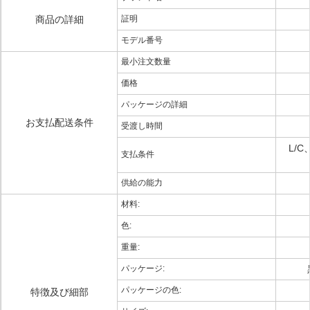
商品の詳細
証明
モデル番号
最小注文数量
価格
パッケージの詳細
お支払配送条件
受渡し時間
L/
支払条件
供給の能力
材料:
色:
重量:
パッケージ:
パッケージの色:
特徴及び細部