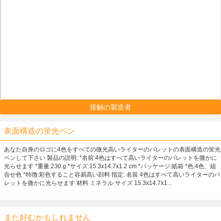
接触の製造者
表面構造の蛍光ペン
あなた自身のロゴに4色をすべての微光高いライターのパレットの表面構造の蛍光
ペンして下さい 製品の説明: *名前:4色はすべて高いライターのパレットを微かに
光らせます *重量:230 g *サイズ:15.3x14.7x1.2 cm *パッケージ:紙箱 *色:4色、組
合せ色 *特徴:彩色すること容易高い顔料 指定: 名前 4色はすべて高いライターのパ
レットを微かに光らせます 材料 ミネラル サイズ 15.3x14.7x1...
また好むかもしれません