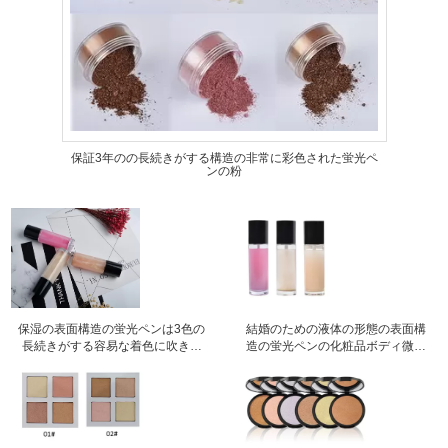
保証3年のの長続きがする構造の非常に彩色された蛍光ペ
ンの粉
保湿の表面構造の蛍光ペンは3色の
結婚のための液体の形態の表面構
長続きがする容易な着色に吹きか
造の蛍光ペンの化粧品ボディ微光
けます
のスプレー