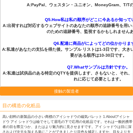
A:PayPal、ウェスタン・ユニオン、MoneyGram、T/Tの
Q5.How私は私の順序がどこに今あるか知って
A:出荷すれば対応するウェブサイトのあなたの順序の追跡番号を用
のための追跡番号、監視するかもしれません
Q6.配達に商品がによってどの位かかりま
A:私達があなたの支払を得た後。サンプル リストは1-3日です、大き
要がある順序は10-30日です。
Q7.Whatサンプルは方針ですか。
A:私達は試供品のある特定のQTYを提供します、さもないと、それ
れに応じて必要とします。
接触の製造者
目の構造の化粧品
高い顔料の新製品の小さい商標のアイシャドウの磁気パレット 1.Aboutアイシャ
ドウ アイ シャドウは瞼でそして眉毛の下で応用の化粧品です。それは一般的携帯
者の目を際立つか、またはより魅力的に見させますです。アイ シャドウは目に深
さおよび次元を加える単にことができましたり目色を補足しますか、目をより大