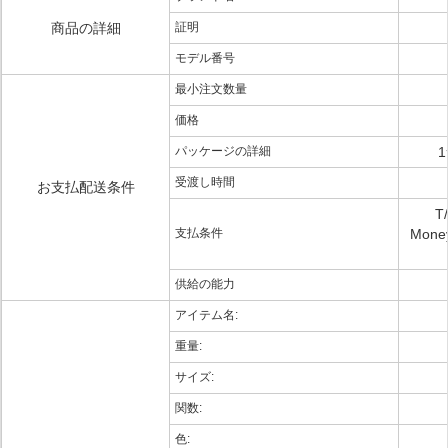
商品の詳細
証明
モデル番号
最小注文数量
価格
パッケージの詳細
1
受渡し時間
お支払配送条件
T
支払条件
Mone
供給の能力
アイテム名:
重量:
サイズ:
関数:
色: