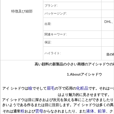
ブランド:
特徴及び細部
パッケージング:
DHL
出荷:
関連キーワード:
保証:
ハイライト:
目の
高い顔料の新製品の小さい商標のアイシャドウの
1.Aboutアイシャドウ
瞼
眉毛
化粧品
アイ シャドウは
でそして
の下で応用の
です。それは一
はより魅力的に見させますです。
アイ シャドウは目に深さおよび次元を加える単にことができました
きいようである作るまたは目に注目します。アイ シャドウは多くの
粉
雲母
液体
鉛筆
それは通常
および
からなされましたり、また
、
、ク