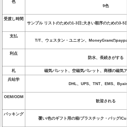
色
9色
受渡し時間
サンプル リストのための1-3日;大きい順序のための3-5
支払
T/T、ウェスタン・ユニオン、MoneyGramのpaypal A
利点
防水、長続きがする
札
磁気パレット、空磁気パレット、商標の磁気
兵站学
DHL、UPS、TNT、EMS、Byair
OEM/ODM
歓迎される
パッキング
覆い/色のギフト用の箱/プラスチック・バッグ/Cus