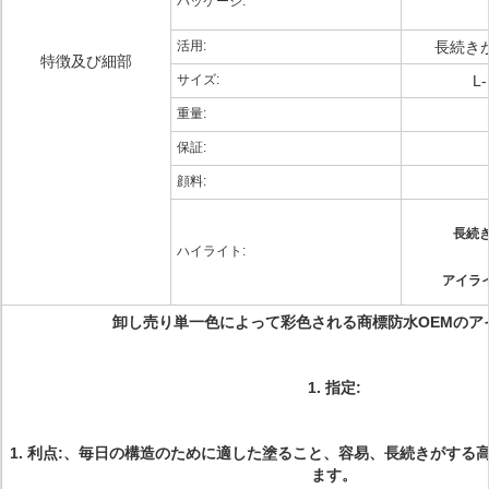
パッケージ:
活用:
長続き
特徴及び細部
サイズ:
L
重量:
保証:
顔料:
長続
ハイライト:
アイラ
卸し売り単一色によって彩色される商標防水OEMのア
1.
指定:
1.
利点:、毎日の構造のために適した塗ること、容易、長続きがする
ます。