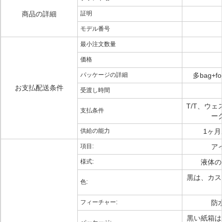
商品の詳細
証明
モデル番号
最小注文数量
価格
パッケージの詳細
多bag+f
お支払配送条件
受渡し時間
T/T、ウェ
支払条件
ー
供給の能力
1ヶ月
項目:
ア
様式:
液体の
黒は、カス
色:
フィーチャー:
防
黒い紙箱は