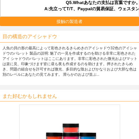
Q5.Whatあなたの支払は言葉ですか
A:先立ってT/T、Paypalの貿易保証、ウェス
接触の製造者
目の構造のアイシャドウ
人魚の貝の形の最高によって彩色されるきらめきのアイシャドウ32色のアイシャ
ドウのパレット 製品の説明: 魅了の一見を作成するのを助ける非常に彩色された
アイ シャドウのパレットはここにあります。非常に彩色された微光およびマット
は楽に見、印象づけます皆に昼も夜も作成するのを助けます。押されたきらめ
き、問題の組合せを許可すれば微光、多目的な陰およびかなりおよび大胆な色は
別のレベルにあなたの見てみます。 滑らかのおよび並ぶ...
また好むかもしれません