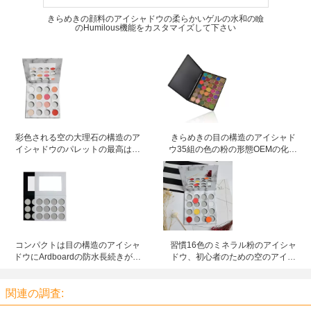
きらめきの顔料のアイシャドウの柔らかいゲルの水和の瞼
のHumilous機能をカスタマイズして下さい
彩色される空の大理石の構造のア
きらめきの目の構造のアイシャド
イシャドウのパレットの最高はあ
ウ35組の色の粉の形態OEMの化粧
なた自身の版を作成します
品の構造セット
コンパクトは目の構造のアイシャ
習慣16色のミネラル粉のアイシャ
ドウにArdboardの防水長続きがす
ドウ、初心者のための空のアイシ
るパレットを構成します
ャドウのパレット
関連の調査: