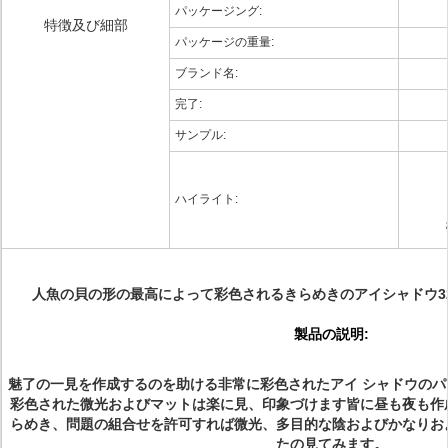
パッケージング:
特徴及び細部
パッケージの重量:
ブランド名:
完了:
サンプル:
ハイライト:
人魚の貝の形の最高によって彩色されるきらめきのアイシャドウ3
製品の説明:
魅了の一見を作成するのを助ける非常に彩色されたアイ シャドウの
彩色された微光およびマットは楽に見、印象づけます皆に昼も夜も作
らめき、問題の組合せを許可すれば微光、多目的な陰およびかなりお
たの見てみます。