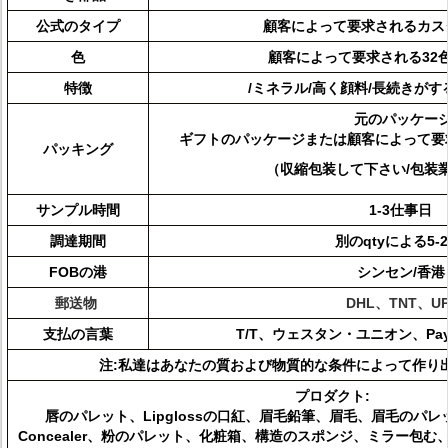
公式のタイプ
顧客によって要求されるカス
色
顧客によって要求される32色/C
特徴
/ミネラル/高く顔料/長続きが
元のパッケー
ギフトのパッケージまたは顧客によって要
パッキング
（収縮包装して下さい/包装
サンプル時間
1-3仕事日
調達期間
別のqtyによる5-
FOBの港
シンセン/香
郵送物
DHL、TNT、U
支払の言葉
T/T、ウェスタン・ユニオン、Pa
注:
私達はあなたの質および物質的な条件によって作り
プロダクト:
唇のパレット、Lipglossの口紅、眉毛鉛筆、眉毛、眉毛のパレッ
Concealer、粉のパレット、化粧箱、構造のスポンジ、ミラー包