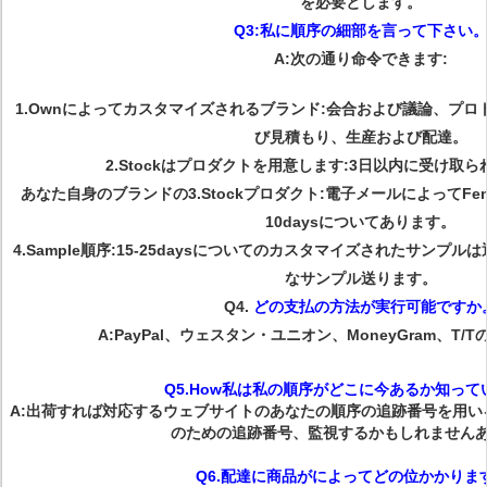
を必要とします。
Q3:私に順序の細部を言って下さい
A:次の通り命令できます:
1.Ownによってカスタマイズされるブランド:会合および議論、プ
び見積もり、生産および配達。
2.Stockはプロダクトを用意します:3日以内に受け取
あなた自身のブランドの3.Stockプロダクト:電子メールによってFe
10daysについてあります。
4.Sample順序:15-25daysについてのカスタマイズされたサンプル
なサンプル送ります。
Q4.
どの支払の方法が実行可能ですか
A:PayPal、ウェスタン・ユニオン、MoneyGram、T/Tの
Q5.How私は私の順序がどこに今あるか知って
A:出荷すれば対応するウェブサイトのあなたの順序の追跡番号を用
のための追跡番号、監視するかもしれません
Q6.配達に商品がによってどの位かかりま