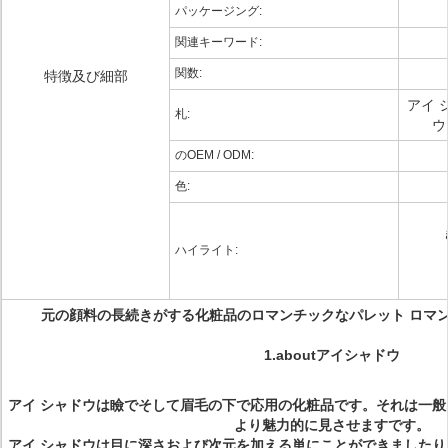
パッケージング:
関連キーワード:
関数:
特徴及び細部
アイ 
札:
ウ
のOEM / ODM:
色:
ハイライト:
元の顔料の長続きがする化粧品のロマンチックなパレット ロマン
1.aboutアイシャドウ
アイ シャドウは
瞼でそして眉毛の下で応用の化粧品です。それは一般
より魅力的に見させますです。
アイ シャドウは目に深さおよび次元を加える単にことができました