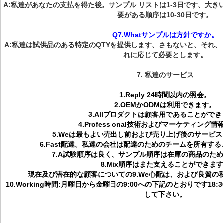
A:私達があなたの支払を得た後。サンプル リストは1-3日です、大き
要がある順序は10-30日です。
Q7.Whatサンプルは方針ですか。
A:私達は試供品のある特定のQTYを提供します、さもないと、それ
れに応じて必要とします。
7.
私達のサービス
1.Reply 24時間以内の照会。
2.OEMかODMは利用できます。
3.Allプロダクトは顧客用であることがで
4.Professional技術およびマーケティング
5.Weは最もよい売出し前および売り上げ後のサービ
6.Fast配達。私達の会社は配達のためのチームを所有す
7.A試験順序は良く、サンプル順序は在庫の商品のた
8.Mix順序はまた支えることができま
現在及び潜在的な顧客についての9.We心配は、および良質の
10.Working時間:月曜日から金曜日の9:00への下記のとおりです18:30
して下さい。