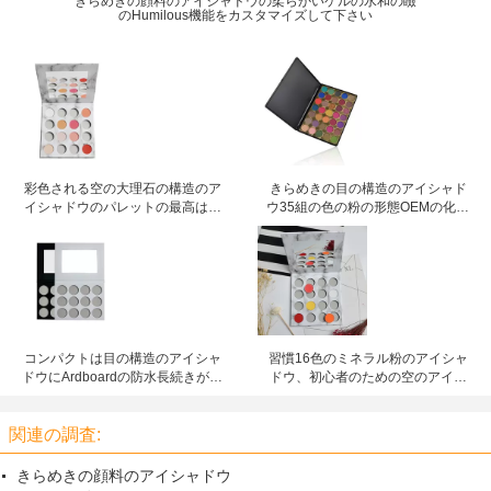
きらめきの顔料のアイシャドウの柔らかいゲルの水和の瞼
のHumilous機能をカスタマイズして下さい
彩色される空の大理石の構造のア
きらめきの目の構造のアイシャド
イシャドウのパレットの最高はあ
ウ35組の色の粉の形態OEMの化粧
なた自身の版を作成します
品の構造セット
コンパクトは目の構造のアイシャ
習慣16色のミネラル粉のアイシャ
ドウにArdboardの防水長続きがす
ドウ、初心者のための空のアイシ
るパレットを構成します
ャドウのパレット
関連の調査:
きらめきの顔料のアイシャドウ